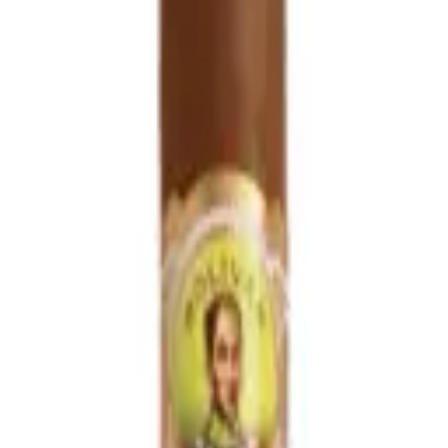
rtido y la tierra mineral de los vegueros cubanos. La textura 
e inadvertido: cada calada exige atención, y cada exhalación
uila o Nariño, cuya acidez cítrica equilibra la potencia del 
 momento ideal: después de una cena de negocios que cerró b
 el tiempo exacto para que una noche memorable se instale.
 para el fumador diario que lo consume sin mirarlo. Es para 
erecen lo mejor de tu tiempo. Ocasiones especiales, sí. Pero