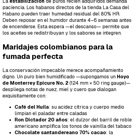
La
estabilización
de puros recién adquiridos demanda
paciencia. Los habanos directos de la tienda La Casa del
Habano pueden traer humedad residual del 80% HR.
Deben reposar en el humidor durante 4–6 semanas antes
de encenderse. Esta espera —el
descanso
— permite que
los aceites se redistribuyan y los sabores se integren.
Maridajes colombianos para la
fumada perfecta
La conservación impecable merece acompañamiento
digno. Un puro bien humidificado —supongamos un
Hoyo
de Monterrey Epicure No. 2
(124 mm × 50 ring gauge)—
despliega notas de nuez, miel y cuero que dialogan
exquisitamente con:
Café del Huila
: su acidez cítrica y cuerpo medio
limpian el paladar entre caladas
Ron Dictador 20 años
: el dulzor del barril de roble
americano amplifica los tonos de vainilla del tabaco
Chocolate santandereano 70% cacao
: la