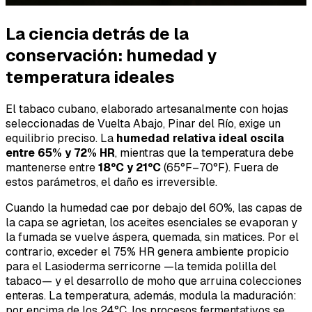
La ciencia detrás de la
conservación: humedad y
temperatura ideales
El tabaco cubano, elaborado artesanalmente con hojas
seleccionadas de Vuelta Abajo, Pinar del Río, exige un
equilibrio preciso. La
humedad relativa ideal oscila
entre 65% y 72% HR
, mientras que la temperatura debe
mantenerse entre
18°C y 21°C
(65°F–70°F). Fuera de
estos parámetros, el daño es irreversible.
Cuando la humedad cae por debajo del 60%, las capas de
la capa se agrietan, los aceites esenciales se evaporan y
la fumada se vuelve áspera, quemada, sin matices. Por el
contrario, exceder el 75% HR genera ambiente propicio
para el
Lasioderma serricorne
—la temida polilla del
tabaco— y el desarrollo de moho que arruina colecciones
enteras. La temperatura, además, modula la maduración:
por encima de los 24°C, los procesos fermentativos se