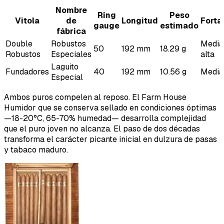
Nombre
Ring
Peso
Vitola
de
Longitud
Forta
gauge
estimado
fábrica
Double
Robustos
Media
50
192 mm
18.29 g
Robustos
Especiales
alta
Laguito
Fundadores
40
192 mm
10.56 g
Media
Especial
Ambos puros compelen al reposo. El Farm House
Humidor que se conserva sellado en condiciones óptimas
—18-20°C, 65-70% humedad— desarrolla complejidad
que el puro joven no alcanza. El paso de dos décadas
transforma el carácter picante inicial en dulzura de pasas
y tabaco maduro.