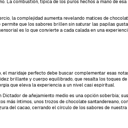
no. La combustión, típica de los puros hechos a mano de esa 
ercio, la complejidad aumenta revelando matices de chocola
permite que los sabores brillen sin saturar las papilas gustat
ensorial es lo que convierte a cada calada en una experiencia
o, el maridaje perfecto debe buscar complementar esas notas
idez brillante y cuerpo equilibrado, que resalta los toques 
gia que eleva la experiencia a un nivel casi espiritual.
on Dictador de añejamiento medio es una opción soberbia; su
tos más íntimos, unos trozos de chocolate santandereano, co
ura del cacao, cerrando el círculo de los sabores de nuestra t