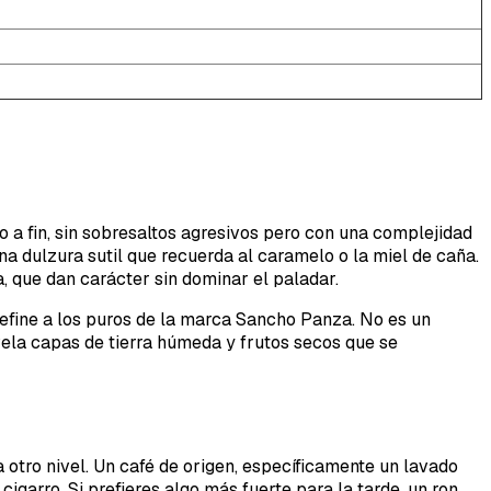
o a fin, sin sobresaltos agresivos pero con una complejidad
a dulzura sutil que recuerda al caramelo o la miel de caña.
 que dan carácter sin dominar el paladar.
define a los puros de la marca Sancho Panza. No es un
vela capas de tierra húmeda y frutos secos que se
 otro nivel. Un café de origen, específicamente un lavado
igarro. Si prefieres algo más fuerte para la tarde, un ron