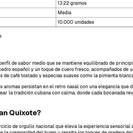
13.22 gramos
Media
10.000 unidades
perfil de sabor medio que se mantiene equilibrado de principi
 cedro español y un toque de cuero fresco, acompañados de un
 de café tostado y especias suaves como la pimienta blanca,
s aromas persistan en el retro nasal con una elegancia que 
orear la tradición cubana con calma, donde cada bocanada re
an Quixote?
cicio de orgullo nacional que eleva la experiencia sensorial a
e la cremosidad del humo y resalta los toques de madera del c