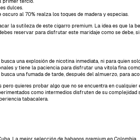
l primer tercio.
es dulces.
 oscuro al 70% realza los toques de madera y especias.
r la sutileza de este cigarro premium. La idea es que la beb
 debes reservar para disfrutar este maridaje como se debe, s
busca una explosión de nicotina inmediata, ni para quien sol
ales y tiene la paciencia para disfrutar una vitola fina como
e busca una fumada de tarde, después del almuerzo, para ac
s pero quieres probar algo que no se encuentra en cualquier 
experimentados como intermedios disfruten de su complejidad
periencia tabacalera.
Cuba. La mejor selección de habanos premium en Colombia.