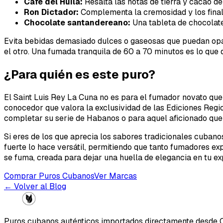
Café del Huila:
Resalta las notas de tierra y cacao de
Ron Dictador:
Complementa la cremosidad y los final
Chocolate santandereano:
Una tableta de chocolate
Evita bebidas demasiado dulces o gaseosas que puedan opaca
el otro. Una fumada tranquila de 60 a 70 minutos es lo que
¿Para quién es este puro?
El Saint Luis Rey La Cuna no es para el fumador novato que 
conocedor que valora la exclusividad de las Ediciones Region
completar su serie de Habanos o para aquel aficionado qu
Si eres de los que aprecia los sabores tradicionales cubano
fuerte lo hace versátil, permitiendo que tanto fumadores 
se fuma, creada para dejar una huella de elegancia en tu ex
Comprar Puros Cubanos
Ver Marcas
← Volver al Blog
Puros cubanos auténticos importados directamente desde 