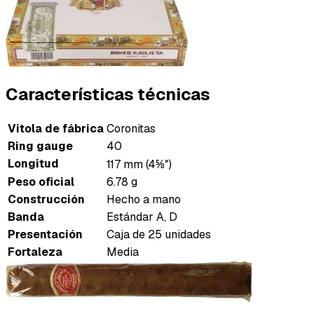
Características técnicas
Vitola de fábrica
Coronitas
Ring gauge
40
Longitud
117 mm (4⅝″)
Peso oficial
6.78 g
Construcción
Hecho a mano
Banda
Estándar A, D
Presentación
Caja de 25 unidades
Fortaleza
Media