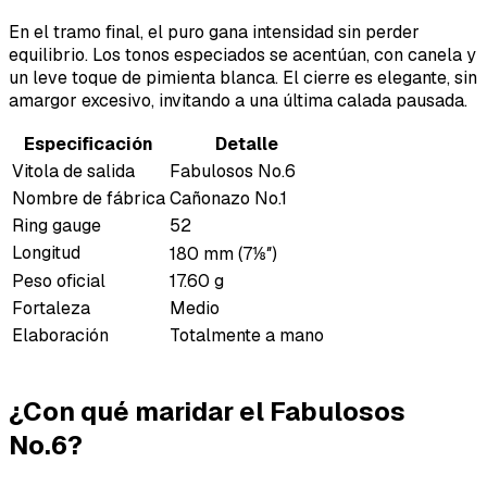
En el tramo final, el puro gana intensidad sin perder
equilibrio. Los tonos especiados se acentúan, con canela y
un leve toque de pimienta blanca. El cierre es elegante, sin
amargor excesivo, invitando a una última calada pausada.
Especificación
Detalle
Vitola de salida
Fabulosos No.6
Nombre de fábrica
Cañonazo No.1
Ring gauge
52
Longitud
180 mm (7⅛″)
Peso oficial
17.60 g
Fortaleza
Medio
Elaboración
Totalmente a mano
¿Con qué maridar el Fabulosos
No.6?