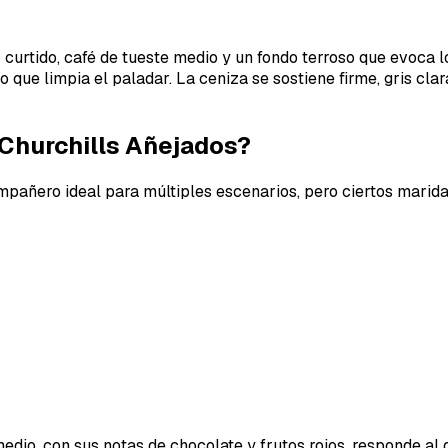
ro curtido, café de tueste medio y un fondo terroso que evoca
ico que limpia el paladar. La ceniza se sostiene firme, gris cl
 Churchills Añejados?
ompañero ideal para múltiples escenarios, pero ciertos marida
io, con sus notas de chocolate y frutos rojos, responde al d