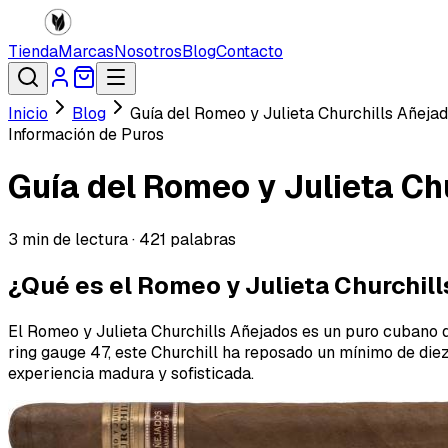
Tienda
Marcas
Nosotros
Blog
Contacto
Inicio
Blog
Guía del Romeo y Julieta Churchills Añejado
Información de Puros
Guía del Romeo y Julieta Chu
3
min de lectura ·
421
palabras
¿Qué es el Romeo y Julieta Churchil
El Romeo y Julieta Churchills Añejados es un puro cubano d
ring gauge 47, este Churchill ha reposado un mínimo de diez
experiencia madura y sofisticada.