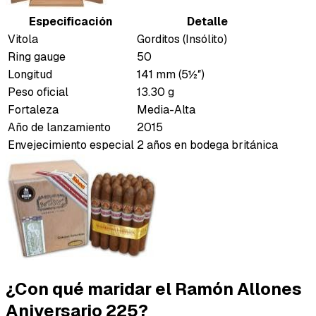
Especificación
Detalle
Vitola
Gorditos (Insólito)
Ring gauge
50
Longitud
141 mm (5½″)
Peso oficial
13.30 g
Fortaleza
Media-Alta
Año de lanzamiento
2015
Envejecimiento especial
2 años en bodega británica
¿Con qué maridar el Ramón Allones
Aniversario 225?