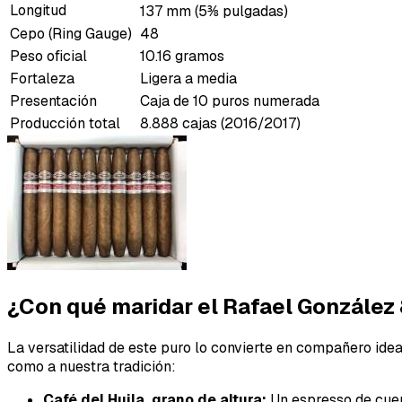
Longitud
137 mm (5⅜ pulgadas)
Cepo (Ring Gauge)
48
Peso oficial
10.16 gramos
Fortaleza
Ligera a media
Presentación
Caja de 10 puros numerada
Producción total
8.888 cajas (2016/2017)
¿Con qué maridar el Rafael González
La versatilidad de este puro lo convierte en compañero ide
como a nuestra tradición:
Café del Huila, grano de altura:
Un espresso de cuerp