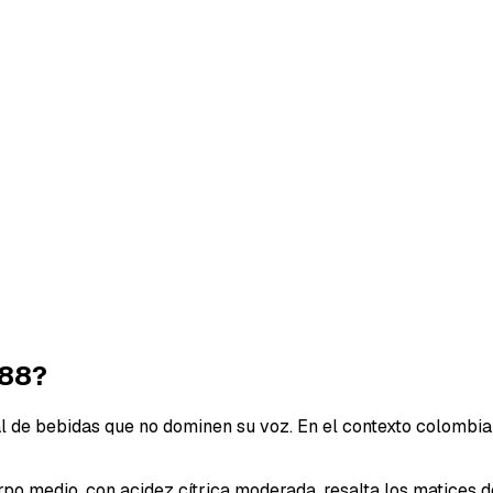
 88?
al de bebidas que no dominen su voz. En el contexto colombi
o medio, con acidez cítrica moderada, resalta los matices de