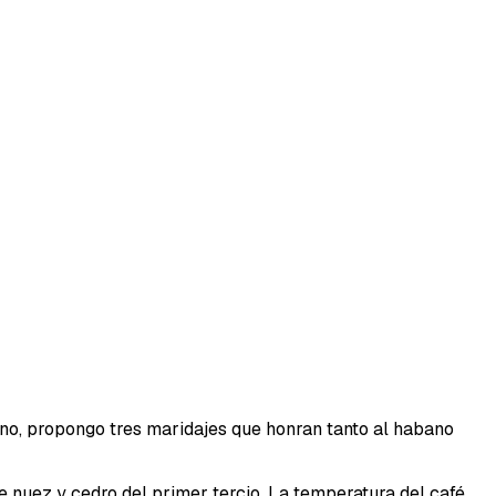
ano, propongo tres maridajes que honran tanto al habano
 nuez y cedro del primer tercio. La temperatura del café,