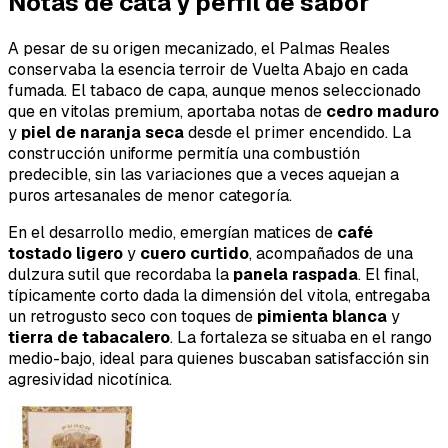
Notas de cata y perfil de sabor
A pesar de su origen mecanizado, el Palmas Reales
conservaba la esencia terroir de Vuelta Abajo en cada
fumada. El tabaco de capa, aunque menos seleccionado
que en vitolas premium, aportaba notas de
cedro maduro
y
piel de naranja seca
desde el primer encendido. La
construcción uniforme permitía una combustión
predecible, sin las variaciones que a veces aquejan a
puros artesanales de menor categoría.
En el desarrollo medio, emergían matices de
café
tostado ligero
y
cuero curtido
, acompañados de una
dulzura sutil que recordaba la
panela raspada
. El final,
típicamente corto dada la dimensión del vitola, entregaba
un retrogusto seco con toques de
pimienta blanca
y
tierra de tabacalero
. La fortaleza se situaba en el rango
medio-bajo, ideal para quienes buscaban satisfacción sin
agresividad nicotínica.