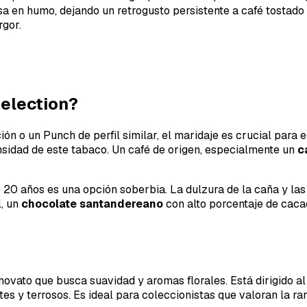
osa en humo, dejando un retrogusto persistente a café tostado
rgor.
Selection?
ción o un Punch de perfil similar, el maridaje es crucial par
nsidad de este tabaco. Un café de origen, especialmente un
c
 20 años es una opción soberbia. La dulzura de la caña y las 
l, un
chocolate santandereano
con alto porcentaje de caca
ovato que busca suavidad y aromas florales. Está dirigido al
tes y terrosos. Es ideal para coleccionistas que valoran la r