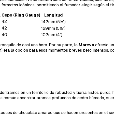
formatos icónicos, permitiendo al fumador elegir según el ti
a
Cepo (Ring Gauge)
Longitud
42
142mm (5⅝″)
42
129mm (5⅛″)
40
102mm (4″)
ranquila de casi una hora. Por su parte, la
Mareva
ofrecía un
h) era la opción para esos momentos breves pero intensos, 
adentramos en un territorio de robustez y tierra. Estos puros
, es común encontrar aromas profundos de cedro húmedo, cuer
on toques de chocolate amargo que se hacen presentes en el s