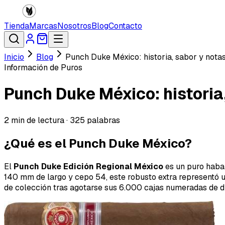
Tienda
Marcas
Nosotros
Blog
Contacto
Inicio
Blog
Punch Duke México: historia, sabor y notas
Información de Puros
Punch Duke México: historia,
2
min de lectura ·
325
palabras
¿Qué es el Punch Duke México?
El
Punch Duke Edición Regional México
es un puro haba
140 mm de largo y cepo 54, este robusto extra representó 
de colección tras agotarse sus 6.000 cajas numeradas de d