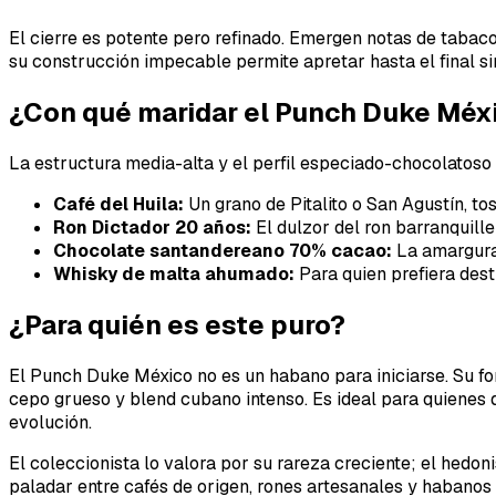
El cierre es potente pero refinado. Emergen notas de tabac
su construcción impecable permite apretar hasta el final s
¿Con qué maridar el Punch Duke Méx
La estructura media-alta y el perfil especiado-chocolatoso
Café del Huila:
Un grano de Pitalito o San Agustín, to
Ron Dictador 20 años:
El dulzor del ron barranquille
Chocolate santandereano 70% cacao:
La amargura 
Whisky de malta ahumado:
Para quien prefiera dest
¿Para quién es este puro?
El Punch Duke México no es un habano para iniciarse. Su fo
cepo grueso y blend cubano intenso. Es ideal para quienes 
evolución.
El coleccionista lo valora por su rareza creciente; el hedo
paladar entre cafés de origen, rones artesanales y habanos 