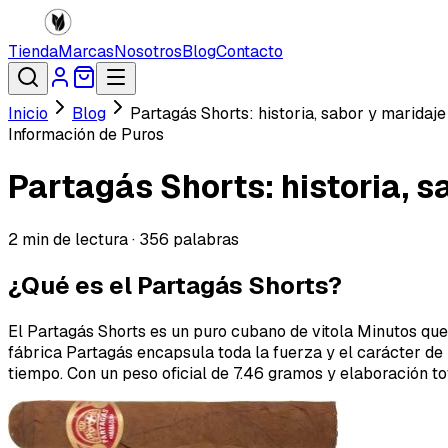
Tienda
Marcas
Nosotros
Blog
Contacto
Inicio
Blog
Partagás Shorts: historia, sabor y maridaj
Información de Puros
Partagás Shorts: historia, 
2
min de lectura ·
356
palabras
¿Qué es el Partagás Shorts?
El Partagás Shorts es un puro cubano de vitola Minutos que
fábrica Partagás encapsula toda la fuerza y el carácter de
tiempo. Con un peso oficial de 7.46 gramos y elaboración t