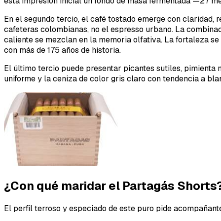
esta impresión inicial un fondo de masa fermentada —27 m
En el segundo tercio, el café tostado emerge con claridad, 
cafeteras colombianas, no el espresso urbano. La combinaci
caliente se mezclan en la memoria olfativa. La fortaleza s
con más de 175 años de historia.
El último tercio puede presentar picantes sutiles, pimienta 
uniforme y la ceniza de color gris claro con tendencia a b
¿Con qué maridar el Partagás Shorts
El perfil terroso y especiado de este puro pide acompañant