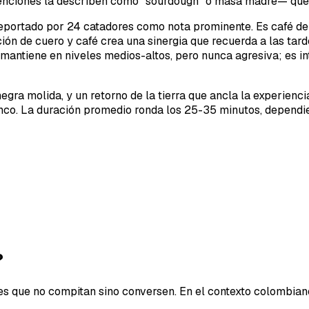
enciones la describen como "sourdough" o masa madre— que 
reportado por 24 catadores como nota prominente. Es café de 
ón de cuero y café crea una sinergia que recuerda a las tard
e mantiene en niveles medios-altos, pero nunca agresiva; es
negra molida, y un retorno de la tierra que ancla la experien
lanco. La duración promedio ronda los 25-35 minutos, dependi
?
es que no compitan sino conversen. En el contexto colombiano