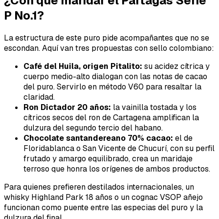
¿Con qué maridar el Partagás Serie
P No.1?
La estructura de este puro pide acompañantes que no se
escondan. Aquí van tres propuestas con sello colombiano:
Café del Huila, origen Pitalito:
su acidez cítrica y
cuerpo medio-alto dialogan con las notas de cacao
del puro. Servirlo en método V60 para resaltar la
claridad.
Ron Dictador 20 años:
la vainilla tostada y los
cítricos secos del ron de Cartagena amplifican la
dulzura del segundo tercio del habano.
Chocolate santandereano 70% cacao:
el de
Floridablanca o San Vicente de Chucurí, con su perfil
frutado y amargo equilibrado, crea un maridaje
terroso que honra los orígenes de ambos productos.
Para quienes prefieren destilados internacionales, un
whisky Highland Park 18 años o un cognac VSOP añejo
funcionan como puente entre las especias del puro y la
dulzura del final.