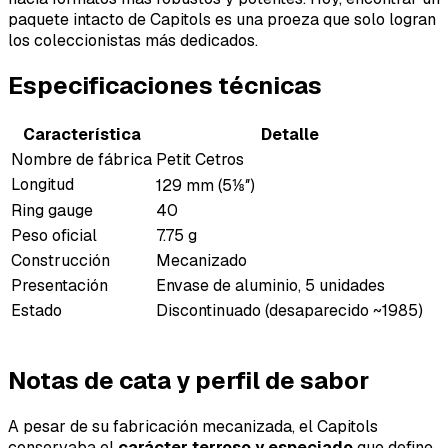
paquete intacto de Capitols es una proeza que solo logran
los coleccionistas más dedicados.
Especificaciones técnicas
Característica
Detalle
Nombre de fábrica
Petit Cetros
Longitud
129 mm (5⅛″)
Ring gauge
40
Peso oficial
7.75 g
Construcción
Mecanizado
Presentación
Envase de aluminio, 5 unidades
Estado
Discontinuado (desaparecido ~1985)
Notas de cata y perfil de sabor
A pesar de su fabricación mecanizada, el Capitols
conservaba el
carácter terroso y especiado
que define