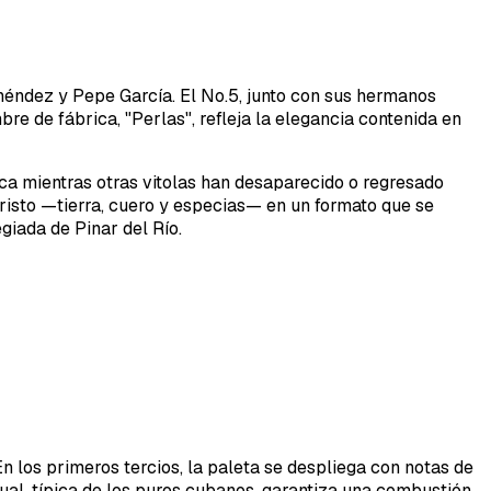
néndez y Pepe García. El No.5, junto con sus hermanos
e de fábrica, "Perlas", refleja la elegancia contenida en
rca mientras otras vitolas han desaparecido o regresado
risto —tierra, cuero y especias— en un formato que se
giada de Pinar del Río.
los primeros tercios, la paleta se despliega con notas de
ual, típica de los puros cubanos, garantiza una combustión