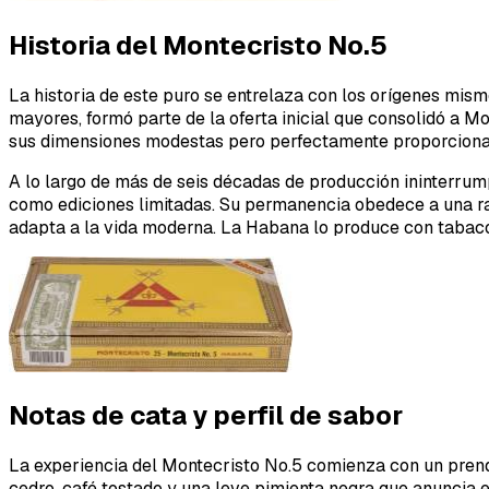
Historia del Montecristo No.5
La historia de este puro se entrelaza con los orígenes mi
mayores, formó parte de la oferta inicial que consolidó a M
sus dimensiones modestas pero perfectamente proporciona
A lo largo de más de seis décadas de producción ininterrump
como ediciones limitadas. Su permanencia obedece a una raz
adapta a la vida moderna. La Habana lo produce con tabacos
Notas de cata y perfil de sabor
La experiencia del Montecristo No.5 comienza con un prende
cedro, café tostado y una leve pimienta negra que anuncia 