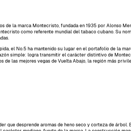
smos de la marca Montecristo, fundada en 1935 por Alonso Me
ontecristo como referente mundial del tabaco cubano. Su nombr
das.
ida, el No.5 ha mantenido su lugar en el portafolio de la ma
ón simple: logra transmitir el carácter distintivo de Montec
 de las mejores vegas de Vuelta Abajo, la región más privile
r que desprende aromas de heno seco y corteza de árbol. En 
el carácter mediano-fuerte de la marca. La construcción man