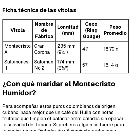
Ficha técnica de las vitolas
Nombre
Cepo
Longitud
Peso
Vitola
de
(Ring
(mm)
Promedio
Fábrica
Gauge)
Montecristo
Gran
235 mm
47
18.79 g
A
Corona
(9¼")
Salomones
Salomon
174 mm
57
16.14 g
II
No.2
(6⅞")
¿Con qué maridar el Montecristo
Humidor?
Para acompañar estos puros colombianos de origen
cubano, nada mejor que un café del Huila con notas
frutales que limpien el paladar entre caladas sin opacar
la suavidad del tabaco. Si prefieres algo más fuerte para
la noche, un ron Dictador de añejamiento prolongado