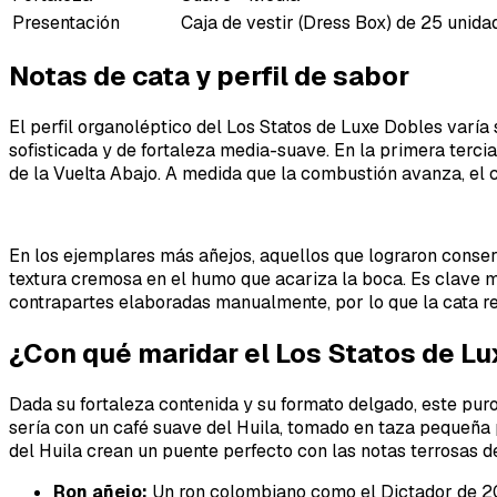
Presentación
Caja de vestir (Dress Box) de 25 unida
Notas de cata y perfil de sabor
El perfil organoléptico del Los Statos de Luxe Dobles varí
sofisticada y de fortaleza media-suave. En la primera terci
de la Vuelta Abajo. A medida que la combustión avanza, el c
En los ejemplares más añejos, aquellos que lograron conse
textura cremosa en el humo que acariza la boca. Es clave 
contrapartes elaboradas manualmente, por lo que la cata req
¿Con qué maridar el Los Statos de L
Dada su fortaleza contenida y su formato delgado, este pur
sería con un café suave del Huila, tomado en taza pequeña p
del Huila crean un puente perfecto con las notas terrosas d
Ron añejo:
Un ron colombiano como el Dictador de 20 