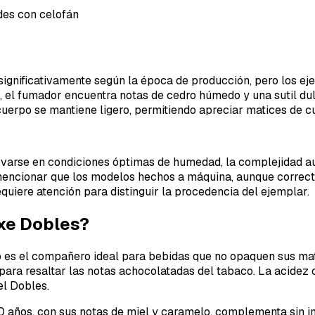
des con celofán
a significativamente según la época de producción, pero los 
a, el fumador encuentra notas de cedro húmedo y una sutil dul
uerpo se mantiene ligero, permitiendo apreciar matices de cu
rvarse en condiciones óptimas de humedad, la complejidad a
mencionar que los modelos hechos a máquina, aunque correct
uiere atención para distinguir la procedencia del ejemplar.
uxe Dobles?
o es el compañero ideal para bebidas que no opaquen sus mati
ara resaltar las notas achocolatadas del tabaco. La acidez c
el Dobles.
años, con sus notas de miel y caramelo, complementa sin inv