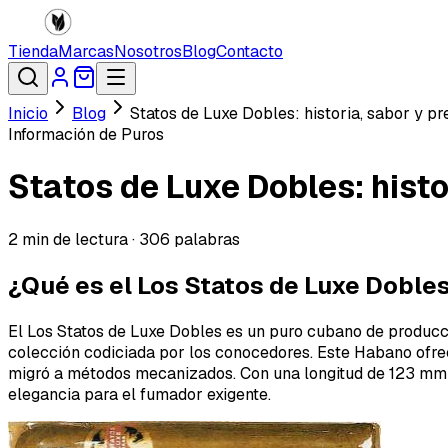
Tienda
Marcas
Nosotros
Blog
Contacto
Inicio
Blog
Statos de Luxe Dobles: historia, sabor y p
Información de Puros
Statos de Luxe Dobles: histo
2
min de lectura ·
306
palabras
¿Qué es el Los Statos de Luxe Dobles 
El Los Statos de Luxe Dobles es un puro cubano de producc
colección codiciada por los conocedores. Este Habano ofrec
migró a métodos mecanizados. Con una longitud de 123 mm y
elegancia para el fumador exigente.