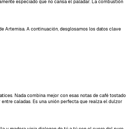
eramente especiado que no cansa el paladar. La combustión
s de Artemisa. A continuación, desglosamos los datos clave
matices. Nada combina mejor con esas notas de café tostado
 entre caladas. Es una unión perfecta que realza el dulzor
la y madera vieja dialogan de tú a tú con el cuero del puro.