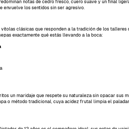
predominan notas de cedro fresco, cuero suave y un final lig
 envuelve los sentidos sin ser agresivo.
 vitolas clásicas que responden a la tradición de los tallere
sepas exactamente qué estás llevando a la boca:
a
a
ritos un maridaje que respete su naturaleza sin opacar sus 
mpa o método tradicional, cuya acidez frutal limpia el paladar
Dictador de 12 años es el compañero ideal; sus notas de vainil