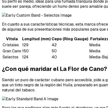
Su perfil es medio, ideal para una fumada tranquila donde 
suele ser pareja, ofreciendo un humo denso pero amable que
En cuanto a sus características técnicas, esta marca ofrece
de algunas de sus presentaciones más populares para que 
Vitola
Longitud (mm)
Cepo (Ring Gauge)
Fortalez
Cristales
129
42
Media
Gran Cano
150
50
Media
Selectos
124
40
Media-Baj
¿Con qué maridar el La Flor de Cano?
Siendo un puro de carácter cubano pero accesible, pide a g
que un tinto negro de la región del Huila, preparado en gua
natural del tabaco.
Para los que prefieren algo más fuerte al atardecer, un ron 