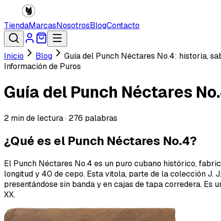
Tienda
Marcas
Nosotros
Blog
Contacto
Inicio
Blog
Guía del Punch Néctares No.4: historia, sa
Información de Puros
Guía del Punch Néctares No.4
2
min de lectura ·
276
palabras
¿Qué es el Punch Néctares No.4?
El Punch Néctares No.4 es un puro cubano histórico, fabri
longitud y 40 de cepo. Esta vitola, parte de la colección J.
presentándose sin banda y en cajas de tapa corredera. Es u
XX.