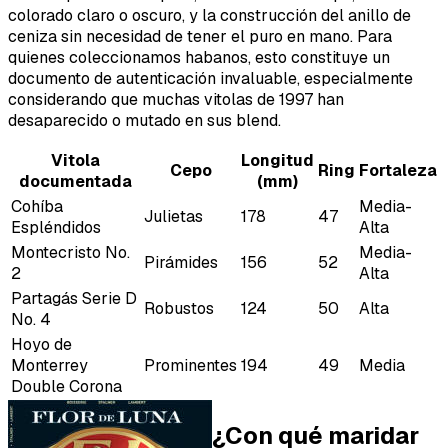
colorado claro o oscuro, y la construcción del anillo de
ceniza sin necesidad de tener el puro en mano. Para
quienes coleccionamos habanos, esto constituye un
documento de autenticación invaluable, especialmente
considerando que muchas vitolas de 1997 han
desaparecido o mutado en sus blend.
Vitola
Longitud
Cepo
Ring
Fortaleza
documentada
(mm)
Cohíba
Media-
Julietas
178
47
Espléndidos
Alta
Montecristo No.
Media-
Pirámides
156
52
2
Alta
Partagás Serie D
Robustos
124
50
Alta
No. 4
Hoyo de
Monterrey
Prominentes
194
49
Media
Double Corona
¿Con qué maridar