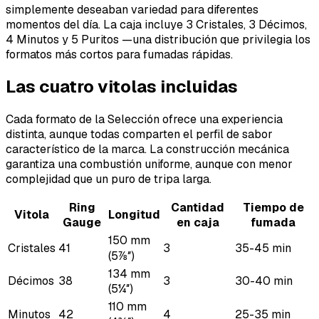
simplemente deseaban variedad para diferentes
momentos del día. La caja incluye 3 Cristales, 3 Décimos,
4 Minutos y 5 Puritos —una distribución que privilegia los
formatos más cortos para fumadas rápidas.
Las cuatro vitolas incluidas
Cada formato de la Selección ofrece una experiencia
distinta, aunque todas comparten el perfil de sabor
característico de la marca. La construcción mecánica
garantiza una combustión uniforme, aunque con menor
complejidad que un puro de tripa larga.
Ring
Cantidad
Tiempo de
Vitola
Longitud
Gauge
en caja
fumada
150 mm
Cristales
41
3
35-45 min
(5⅞″)
134 mm
Décimos
38
3
30-40 min
(5¼″)
110 mm
Minutos
42
4
25-35 min