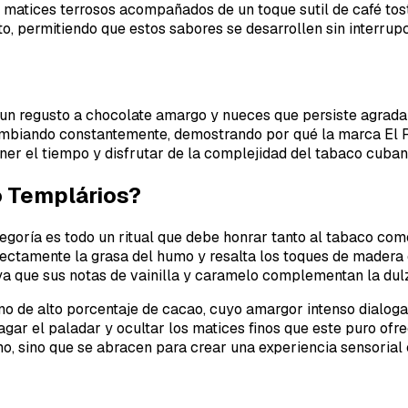
r matices terrosos acompañados de un toque sutil de café tos
to, permitiendo que estos sabores se desarrollen sin interru
do un regusto a chocolate amargo y nueces que persiste agrad
ambiando constantemente, demostrando por qué la marca El Re
ener el tiempo y disfrutar de la complejidad del tabaco cuba
o Templários?
egoría es todo un ritual que debe honrar tanto al tabaco com
ectamente la grasa del humo y resalta los toques de madera de
ya que sus notas de vainilla y caramelo complementan la dulz
de alto porcentaje de cacao, cuyo amargor intenso dialoga de
r el paladar y ocultar los matices finos que este puro ofre
mo, sino que se abracen para crear una experiencia sensorial