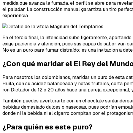
medida que avanza la fumada, el perfil se abre para revela
el paladar. La construcción manual garantiza un tiro perfec
experiencia.
En el tercio final, la intensidad sube ligeramente, aportan
exige paciencia y atención, pues sus capas de sabor van c
No es un puro para fumar distraído; es una invitación a det
¿Con qué maridar el El Rey del Mund
Para nosotros los colombianos, maridar un puro de esta cat
Huila, con su acidez balanceada y notas frutales, corta perf
ron Dictador de 12 o 20 años hace una pareja excepcional, 
También puedes aventurarte con un chocolate santandereano 
bebidas demasiado dulces o gaseosas, pues podrían empalaga
donde ni la bebida ni el cigarro compitan por el protagonis
¿Para quién es este puro?