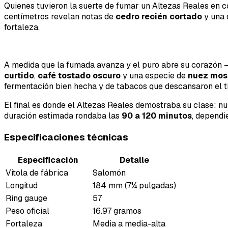
Quienes tuvieron la suerte de fumar un Altezas Reales en 
centímetros revelan notas de
cedro recién cortado
y una 
fortaleza.
A medida que la fumada avanza y el puro abre su corazón 
curtido
,
café tostado oscuro
y una especie de
nuez mo
fermentación bien hecha y de tabacos que descansaron el 
El final es donde el Altezas Reales demostraba su clase: n
duración estimada rondaba las
90 a 120 minutos
, dependi
Especificaciones técnicas
Especificación
Detalle
Vitola de fábrica
Salomón
Longitud
184 mm (7¼ pulgadas)
Ring gauge
57
Peso oficial
16.97 gramos
Fortaleza
Media a media-alta