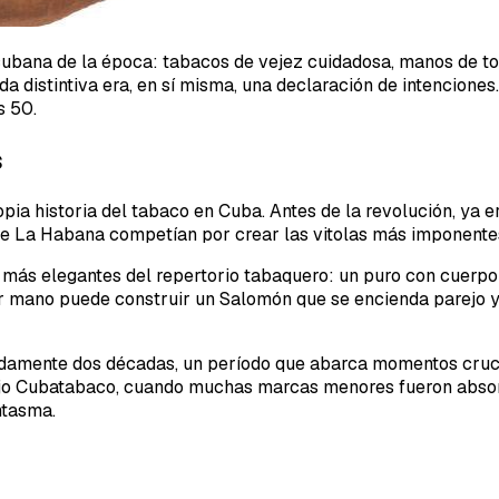
 cubana de la época: tabacos de vejez cuidadosa, manos de t
da distintiva era, en sí misma, una declaración de intenciones
s 50.
s
pia historia del tabaco en Cuba. Antes de la revolución, ya e
s de La Habana competían por crear las vitolas más imponen
as más elegantes del repertorio tabaquero: un puro con cuer
er mano puede construir un Salomón que se encienda parejo y 
damente dos décadas, un período que abarca momentos crucia
ajo Cubatabaco, cuando muchas marcas menores fueron absorbi
ntasma.