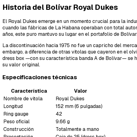
Historia del Bolívar Royal Dukes
El Royal Dukes emerge en un momento crucial para la indust
cuando las fábricas de La Habana operaban con total auto
años, este puro mantuvo su lugar en el portafolio de Bolíva
La discontinuación hacia 1975 no fue un capricho del merca
embargo, a diferencia de otras vitolas que cayeron en el ol
dress box —con su característica banda A de Bolívar— se 
su valor original.
Especificaciones técnicas
Característica
Valor
Nombre de vitola
Royal Dukes
Longitud
152 mm (6 pulgadas)
Ring gauge
42
Peso oficial
9.66 g
Construcción
Totalmente a mano
Presentación
Caja de 25 (dress box)