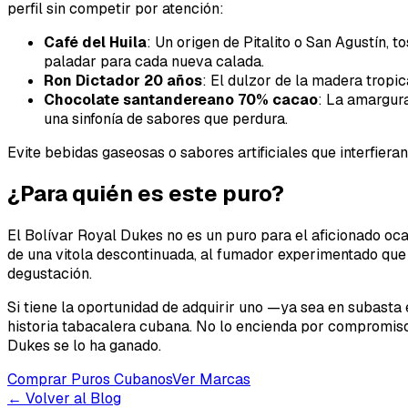
perfil sin competir por atención:
Café del Huila
: Un origen de Pitalito o San Agustín, 
paladar para cada nueva calada.
Ron Dictador 20 años
: El dulzor de la madera tropic
Chocolate santandereano 70% cacao
: La amargura
una sinfonía de sabores que perdura.
Evite bebidas gaseosas o sabores artificiales que interfier
¿Para quién es este puro?
El Bolívar Royal Dukes no es un puro para el aficionado oca
de una vitola descontinuada, al fumador experimentado que 
degustación.
Si tiene la oportunidad de adquirir uno —ya sea en subasta
historia tabacalera cubana. No lo encienda por compromiso 
Dukes se lo ha ganado.
Comprar Puros Cubanos
Ver Marcas
← Volver al Blog