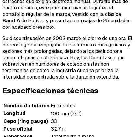
estrechos que exigían destreza manual. Durante más de
cuatro décadas, este puro mantuvo su lugar en el
portafolio regular de la marca, vestido con la clásica
Band A
de Bolívar y presentado en cajas de 25 unidades
con acabado
dress box
.
Su discontinuación en 2002 marcó el cierre de una era. El
mercado global empujaba hacia formatos más gruesos y
sesiones más prolongadas, dejando a los petit corona
como reliquias de otra época. Hoy, los Demi Tasse que
sobreviven en humidores de coleccionistas son
testimonios de cómo la industria cubana priorizó la
intensidad concentrada sobre la duración extendida.
Especificaciones técnicas
Nombre de fábrica
Entreactos
Longitud
100 mm (3⅞″)
Cepo (ring gauge)
30
Peso oficial
3.27 g
Elaboración
Totalmente a mano