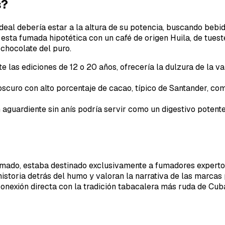
s?
 ideal debería estar a la altura de su potencia, buscando bebi
ta fumada hipotética con un café de origen Huila, de tueste
 chocolate del puro.
las ediciones de 12 o 20 años, ofrecería la dulzura de la vai
scuro con alto porcentaje de cacao, típico de Santander, co
 aguardiente sin anís podría servir como un digestivo potente
estimado, estaba destinado exclusivamente a fumadores expert
historia detrás del humo y valoran la narrativa de las marcas
conexión directa con la tradición tabacalera más ruda de Cuba